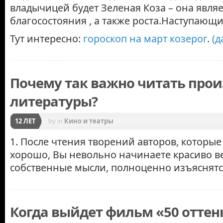
владычицей будет Зеленая Коза – она явля
благосостояния , а также роста.Наступающ
Тут интересно:
гороскоп на март козерог
.
(д
Почему так важно читать про
литературы?
12 ЛЕТ
by
in
Кино и театры
1. После чтения творений авторов, которы
хорошо, Вы невольно начинаете красиво 
собственные мысли, полноценно изъяснятс
Когда выйдет фильм «50 оттенк