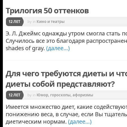
Трилогия 50 оттенков
12 ЛЕТ
by
in
Кино и театры
Э. Л. Джеймс однажды утром смогла стать 
Случилось все это благодаря распростране
shades of gray.
(далее…)
Для чего требуются диеты и чт
диеты собой представляют?
12 ЛЕТ
by
in
Юмор, гороскопы, афоризмы
Имеется множество диет, какие содействую
понижению веса, в случае, если Вы тщател
диетическим нормам.
(далее…)