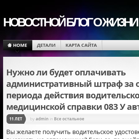
НОВОСТНОЙ БЛОГ О ЖИЗНИ
HOME
ДЕТАЛИ
КАРТА САЙТА
Нужно ли будет оплачивать
административный штраф за 
периода действия водительск
медицинской справки 083 У а
11 ЛЕТ
by
admin
in
Все остальное
Вы желаете получить водительское удостов