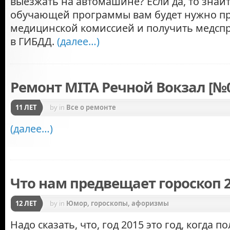
выезжать на автомашине? Если да, то знайт
обучающей программы вам будет нужно пр
медицинской комиссией и получить медспр
в ГИБДД.
(далее…)
Ремонт MITA Речной Вокзал [№
11 ЛЕТ
by
in
Все о ремонте
(далее…)
Что нам предвещает гороскоп 
12 ЛЕТ
by
in
Юмор, гороскопы, афоризмы
Надо сказать, что, год 2015 это год, когда 