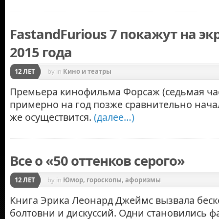
FastandFurious 7 покажут на эк
2015 года
12 ЛЕТ
by
in
Кино и театры
Премьера кинофильма Форсаж (седьмая час
примерно на год позже сравнительно начал
же осуществится.
(далее…)
Все о «50 оттенков серого»
12 ЛЕТ
by
in
Юмор, гороскопы, афоризмы
Книга Эрика Леонард Джеймс вызвала бес
болтовни и дискуссий. Одни становились ф