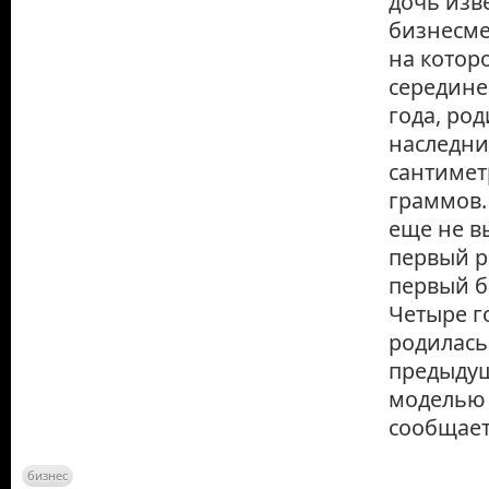
дочь изв
бизнесме
на котор
середине
года, ро
наследни
сантимет
граммов.
еще не в
первый р
первый б
Четыре г
родилась
предыдущ
моделью 
сообщает 
бизнес