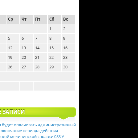
Ср
Чт
Пт
Сб
Вс
1
2
5
6
7
8
9
12
13
14
15
16
19
20
21
22
23
26
27
28
29
30
Е ЗАПИСИ
 будет оплачивать административный
 окончание периода действия
ской медицинской справки 083 У