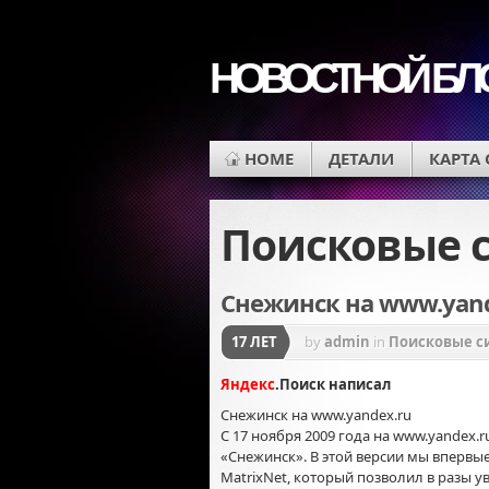
НОВОСТНОЙ БЛ
HOME
ДЕТАЛИ
КАРТА
Поисковые 
Снежинск на www.yand
17 ЛЕТ
by
admin
in
Поисковые с
Яндекс
.Поиск написал
Снежинск на www.yandex.ru
С 17 ноября 2009 года на www.yandex
«Снежинск». В этой версии мы вперв
MatrixNet, который позволил в разы