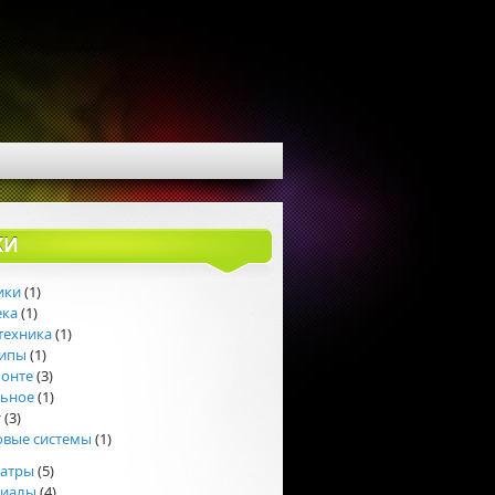
КИ
ики
(1)
ека
(1)
техника
(1)
липы
(1)
монте
(3)
льное
(1)
т
(3)
овые системы
(1)
еатры
(5)
риалы
(4)