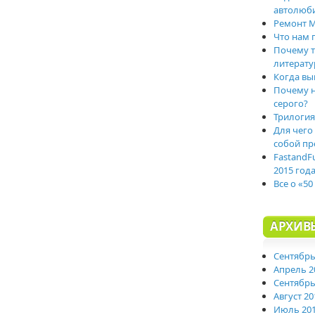
автолюб
Ремонт M
Что нам 
Почему т
литерату
Когда вы
Почему н
серого?
Трилогия
Для чего
собой пр
FastandF
2015 год
Все о «50
АРХИВ
Сентябрь
Апрель 2
Сентябрь
Август 20
Июль 20