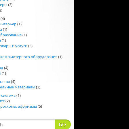
еры
(3)
2)
(4)
интерьер
(1)
а
(1)
образование
(1)
а
(1)
овары и услуги
(3)
 компьютерного оборудования
(1)
рд
(4)
л
(1)
ьство
(4)
тельные материалы
(2)
 система
(1)
нес
(2)
ороскопы, афоризмы
(5)