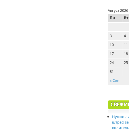
Август 2026
Пн
Вт
3
4
10
11
17
18
24
25
31
« Сен
СВЕЖИ
Нужно ли
штраф за
водитель