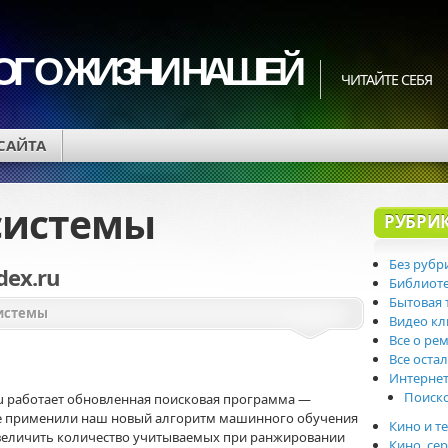
ОГ О ЖИЗНИ НАШЕЙ
ЧИТАЙТЕ СЕБЯ
 САЙТА
системы
РУБРИ
Без рубр
ex.ru
Библиот
Бытовая 
истемы
Видео к
Все о ре
Все оста
Интерне
Поиск
.ru работает обновленная поисковая программа —
ые применили наш новый алгоритм машинного обучения
Кино и т
 увеличить количество учитываемых при ранжировании
Кино, се