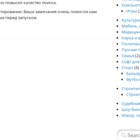
тно повысил качество поиска.
Компьют
Игры
(
тестировании. Ваши замечания очень помогли нам
ма перед запуском.
Культура
Мебель, 
Медицин
Наука и 
Политик
Прочие т
Семья
(2)
Софт для
Спорт
(6)
Билья
Футбо
Строител
Строи
Судебная
Шоу-биз
Юмор, г