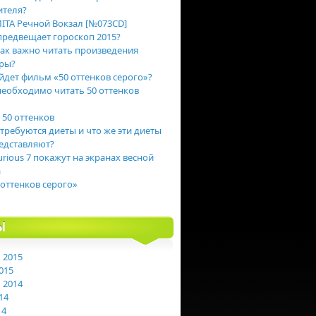
ителя?
ITA Речной Вокзал [№073CD]
предвещает гороскоп 2015?
ак важно читать произведения
ры?
йдет фильм «50 оттенков серого»?
еобходимо читать 50 оттенков
 50 оттенков
 требуются диеты и что же эти диеты
едставляют?
urious 7 покажут на экранах весной
а
 оттенков серого»
Ы
 2015
015
 2014
14
14