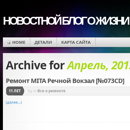
НОВОСТНОЙ БЛОГ О ЖИЗНИ
HOME
ДЕТАЛИ
КАРТА САЙТА
Archive for
Апрель, 201
Ремонт MITA Речной Вокзал [№073CD]
11 ЛЕТ
by
in
Все о ремонте
(далее…)