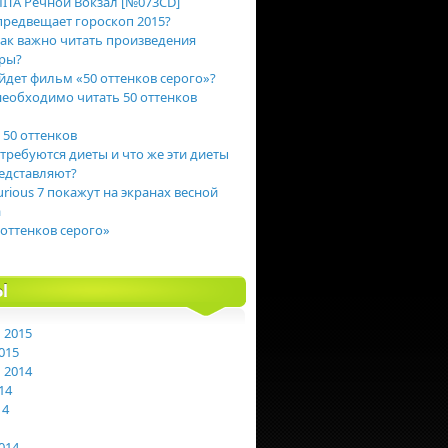
ITA Речной Вокзал [№073CD]
предвещает гороскоп 2015?
ак важно читать произведения
ры?
йдет фильм «50 оттенков серого»?
еобходимо читать 50 оттенков
 50 оттенков
 требуются диеты и что же эти диеты
едставляют?
urious 7 покажут на экранах весной
а
 оттенков серого»
Ы
 2015
015
 2014
14
14
014