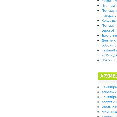
Ремонт M
Что нам 
Почему т
литерату
Когда вы
Почему н
серого?
Трилогия
Для чего
собой пр
FastandF
2015 год
Все о «50
АРХИВ
Сентябрь
Апрель 2
Сентябрь
Август 20
Июль 20
Май 2014
Апрель 2