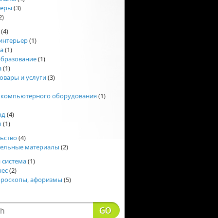
еры
(3)
2)
(4)
интерьер
(1)
а
(1)
образование
(1)
а
(1)
овары и услуги
(3)
 компьютерного оборудования
(1)
рд
(4)
л
(1)
ьство
(4)
тельные материалы
(2)
 система
(1)
нес
(2)
ороскопы, афоризмы
(5)