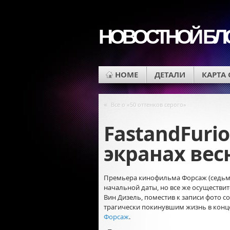
НОВОСТНОЙ БЛ
HOME
ДЕТАЛИ
КАРТА
«
Все о «50 оттенков серого»
FastandFurio
экранах вес
Премьера кинофильма Форсаж (седьма
начальной даты, но все же осуществит
Вин Дизель, поместив к записи фото с
трагически покинувшим жизнь в конц
Форсаж
.