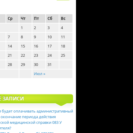
Ср
Чт
Пт
Сб
Вс
1
2
3
4
7
8
9
10
11
14
15
16
17
18
21
22
23
24
25
28
29
30
31
Июл »
Е ЗАПИСИ
 будет оплачивать административный
 окончание периода действия
ской медицинской справки 083 У
ителя?