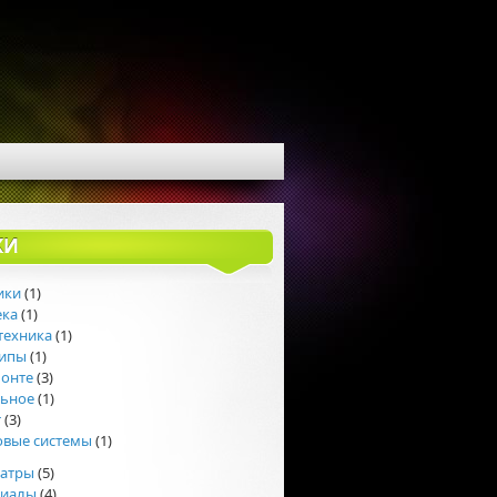
КИ
ики
(1)
ека
(1)
техника
(1)
липы
(1)
монте
(3)
льное
(1)
т
(3)
овые системы
(1)
еатры
(5)
риалы
(4)