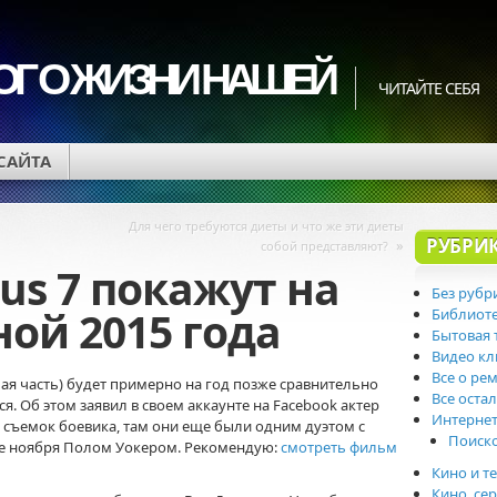
ОГ О ЖИЗНИ НАШЕЙ
ЧИТАЙТЕ СЕБЯ
 САЙТА
Для чего требуются диеты и что же эти диеты
РУБРИ
»
собой представляют?
us 7 покажут на
Без рубр
ной 2015 года
Библиот
Бытовая 
Видео к
Все о ре
я часть) будет примерно на год позже сравнительно
Все оста
ся.
Об этом заявил в своем аккаунте на Facebook актер
Интерне
о съемок боевика, там они еще были одним дуэтом с
Поиск
е ноября Полом Уокером. Рекомендую:
смотреть фильм
Кино и т
Кино, се