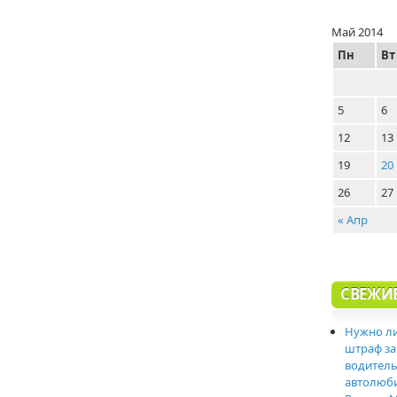
Май 2014
Пн
Вт
5
6
12
13
19
20
26
27
« Апр
СВЕЖИ
Нужно ли
штраф за
водитель
автолюб