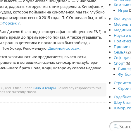
и вместе, — опубликовал Вин Дизель. — У нас было
Компьют
ти, радости, которую мы с ним разделяли. Кинофильм,
Игры
(
чудом, которое поймали на кинопленку. Мы так глубоко
т экранизирован весной 2015 года! П. С.Он желал бы, чтобы
Культура
ж:
Форсаж 7
.
Мебель, 
Медицин
 Вин Дизеля была подтверждена фан-сообществом F&F, то
Наука и 
вать время до премьерного показа. А также угадывать,
Политик
и с ролью детектива и поклонника быстрой езды
Прочие т
л Пол Уокер. Рекомендую:
Двойной форсаж
.
Семья
(2)
ся экзотичностью: предлагается, в частности,
Софт для
ривлечь в оставшихся сценах кинокартины дублера-
Спорт
(6)
меньшего брата Пола, Коди, которому совсем недавно
Билья
Футбо
Строител
Строи
30, and is filed under
Кино и театры
. Follow any responses to this
gs are currently closed.
Судебная
Шоу-биз
Юмор, г