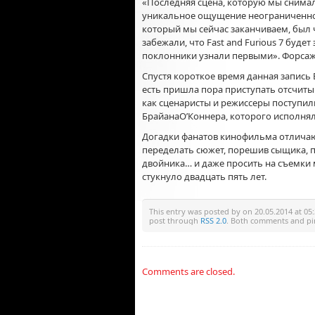
«Последняя сцена, которую мы снимал
уникальное ощущение неограниченнос
который мы сейчас заканчиваем, был 
забежали, что Fast and Furious 7 буде
поклонники узнали первыми». Форса
Спустя короткое время данная запись
есть пришла пора приступать отсчиты
как сценаристы и режиссеры поступил
БрайанаО’Коннера, которого исполня
Догадки фанатов кинофильма отличают
переделать сюжет, порешив сыщика, п
двойника… и даже просить на съемки 
стукнуло двадцать пять лет.
This entry was posted by
on 20.05.2014 at 05:
post through
RSS 2.0
. Both comments and pin
Comments are closed.