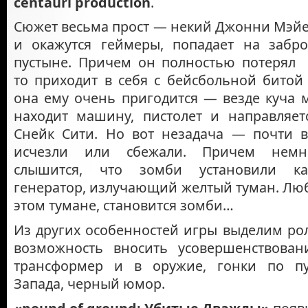
centauri production
.
Сюжет весьма прост — некий Джонни Мэйер
и окажутся геймеры, попадает на заб
пустыне. Причем он полностью потерял 
то приходит в себя с бейсбольной битой 
она ему очень пригодится — везде куча 
находит машину, пистолет и направляет
Снейк Сити. Но вот незадача — почти в
исчезли или сбежали. Причем немн
слышится, что зомби установили ка
генератор, излучающий желтый туман. Люб
этом тумане, становится зомби…
Из других особенностей игры выделим р
возможность вносить усовершенствован
трансформер и в оружие, гонки по пу
Запада, черный юмор.