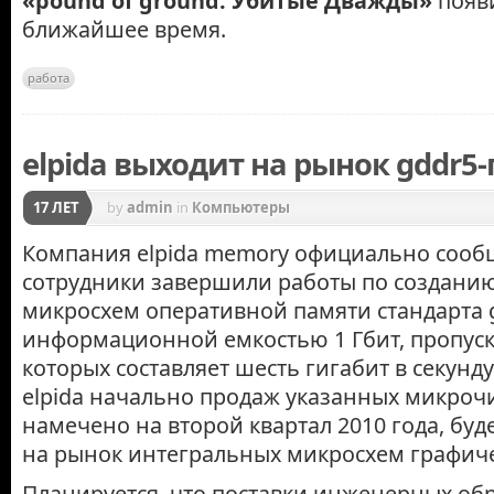
«pound of ground: Убитые Дважды»
появи
ближайшее время.
работа
elpida выходит на рынок gddr5
17 ЛЕТ
by
admin
in
Компьютеры
Компания elpida memory официально сообщ
сотрудники завершили работы по создани
микросхем оперативной памяти стандарта 
информационной емкостью 1 Гбит, пропуск
которых составляет шесть гигабит в секунд
elpida начально продаж указанных микрочи
намечено на второй квартал 2010 года, буд
на рынок интегральных микросхем графиче
Планируется, что поставки инженерных об