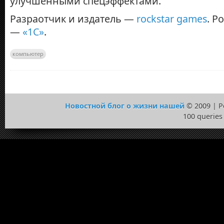
улучшенными спецэффектами.
Разраотчик и издатель —
rockstar games
. Р
—
«1С»
.
компьютер
Новостной блог о жизни нашей
© 2009 | 
100 queries