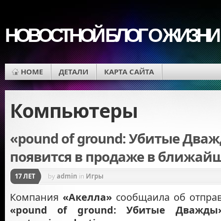
НОВОСТНОЙ БЛОГ О ЖИЗНИ
HOME
ДЕТАЛИ
КАРТА САЙТА
Компьютеры
«pound of ground: Убитые Два
появится в продаже в ближайш
17 ЛЕТ
by
admin
in
Игры
Компания
«Акелла»
сообщаила об отправ
«pound of ground: Убитые Дважды