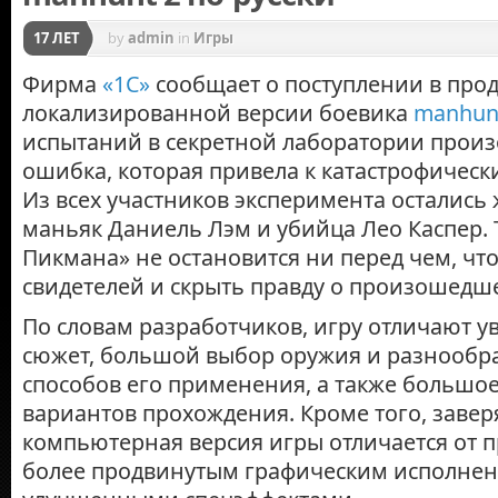
17 ЛЕТ
by
admin
in
Игры
Фирма
«1С»
сообщает о поступлении в про
локализированной версии боевика
manhun
испытаний в секретной лаборатории прои
ошибка, которая привела к катастрофическ
Из всех участников эксперимента остались 
маньяк Даниель Лэм и убийца Лео Каспер. 
Пикмана» не остановится ни перед чем, ч
свидетелей и скрыть правду о произошедш
По словам разработчиков, игру отличают 
сюжет, большой выбор оружия и разнообр
способов его применения, а также большое
вариантов прохождения. Кроме того, завер
компьютерная версия игры отличается от 
более продвинутым графическим исполне