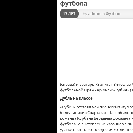
футбола
17 ЛЕТ
by
admin
in
Футбол
(справа) и вратарь «Зенита» Вячеслав 
футбольной Премьер-Лиги: «Рубин» (Ка
Дубль на классе
«Рубин» отстоял чемпионский титул з
болельщики «Спартака». На стабильн
команда Курбана Бердыева доказала, 
футбола. И выступление казанцев в Ли
удалось взять всего одно очко, лишне