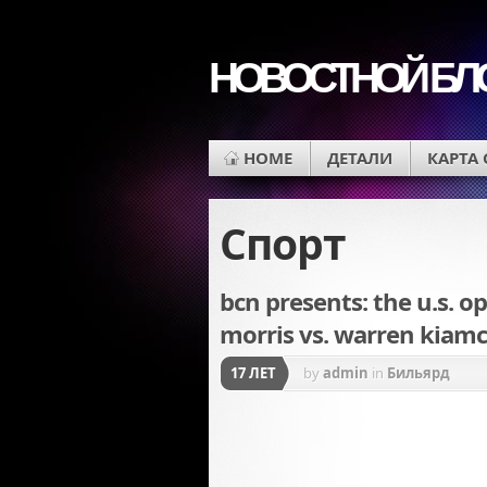
НОВОСТНОЙ БЛ
HOME
ДЕТАЛИ
КАРТА
Спорт
bcn presents: the u.s. 
morris vs. warren kiam
17 ЛЕТ
by
admin
in
Бильярд