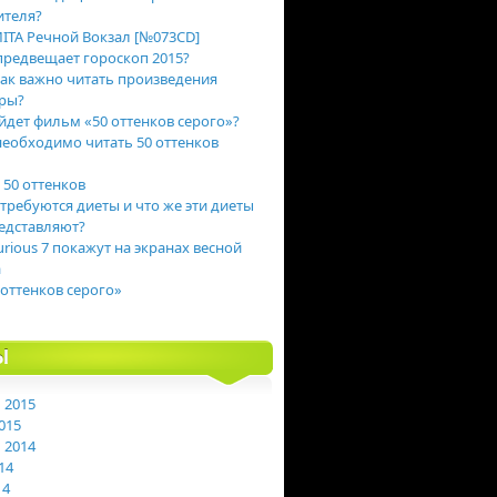
ителя?
ITA Речной Вокзал [№073CD]
предвещает гороскоп 2015?
ак важно читать произведения
ры?
йдет фильм «50 оттенков серого»?
еобходимо читать 50 оттенков
 50 оттенков
 требуются диеты и что же эти диеты
едставляют?
urious 7 покажут на экранах весной
а
 оттенков серого»
Ы
 2015
015
 2014
14
14