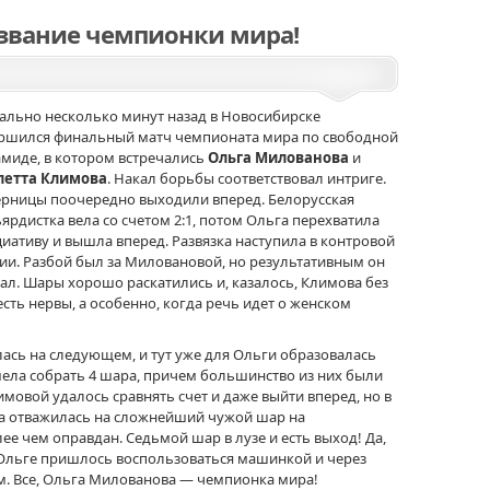
звание чемпионки мира!
ально несколько минут назад в Новосибирске
ршился финальный матч чемпионата мира по свободной
миде, в котором встречались
Ольга Милованова
и
летта Климова
. Накал борьбы соответствовал интриге.
рницы поочередно выходили вперед. Белорусская
ярдистка вела со счетом 2:1, потом Ольга перехватила
иативу и вышла вперед. Развязка наступила в контровой
ии. Разбой был за Миловановой, но результативным он
тал. Шары хорошо раскатились и, казалось, Климова без
есть нервы, а особенно, когда речь идет о женском
ась на следующем, и тут уже для Ольги образовалась
ела собрать 4 шара, причем большинство из них были
имовой удалось сравнять счет и даже выйти вперед, но в
а отважилась на сложнейший чужой шар на
ее чем оправдан. Седьмой шар в лузе и есть выход! Да,
 Ольге пришлось воспользоваться машинкой и через
м. Все, Ольга Милованова — чемпионка мира!