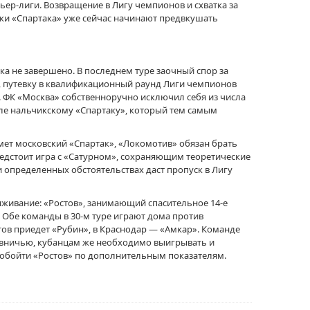
ер-лиги. Возвращение в Лигу чемпионов и схватка за
и «Спартака» уже сейчас начинают предвкушать
ка не завершено. В последнем туре заочный спор за
, путевку в квалификационный раунд Лиги чемпионов
. ФК «Москва» собственноручно исключил себя из числа
ле нальчикскому «Спартаку», который тем самым
имет московский «Спартак», «Локомотив» обязан брать
предстоит игра с «Сатурном», сохраняющим теоретические
и определенных обстоятельствах даст пропуск в Лигу
выживание: «Ростов», занимающий спасительное 14-е
. Обе команды в 30-м туре играют дома против
ов приедет «Рубин», в Краснодар — «Амкар». Команде
 вничью, кубанцам же необходимо выигрывать и
 обойти «Ростов» по дополнительным показателям.