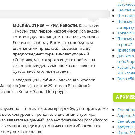
автолюб
Ремонт M
Что нам 
Почему т
МОСКВА, 21 ноя — РИА Новости.
Казанский
литерату
«Рубин» стал первой нестоличной командой,
Когда вы
которой удалось защитить звание чемпиона
Почему н
России по футболу. В том, что с победным
серого?
шампанским пришлось повременить до
Трилогия
предпоследнего тура, виноват упорный
Для чего
«Спартак», час которого еще не пробил: на
собой пр
сегодняшний день именно Казань является
FastandF
футбольной столицей страны.
2015 год
Все о «50
Нападающий «Рубина» Александр Бухаров
Малафеев (слева) в матче 29-го тура Российской
зань) – «Зенит» (Санкт-Петербург).
АРХИВ
аслуженно — с этим тезисом вряд ли будут спорить даже
Сентябрь
о высоком уровне пройдя всю дистанцию турнира,
Апрель 2
что является на данный момент флагманом российского
Сентябрь
ге чемпионов, где в двух матчах с ними «Барселоне»
Август 20
е тому доказательство.
Июль 20