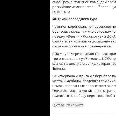
самой результативной командой премь
российское чемпионство — болельщик
сезон-2010.
Интриги последнего тура
Чемпион коронован, но первенство по
бронзовые медали и, что более важно
поведут «Зенит», «Локомотив» и ЦСКА
соискателей, уступив на домашнем по
сохранил прописку в премьер-лиге.
В 30-м туре через неделю «Зенит» пр
три очка в гостях у «Химок», а ЦСКА 
шансы на шестую строчку, которая пр
Европы.
Не исчерпана интрига и в борьбе за 
место, и «Кубань» разделяют три очка
немотивированных оппонентов: в Рост
Олега Долматова достаточно сыграть
надеяться на победу пермяков, чтобы
футбол
чемпионат