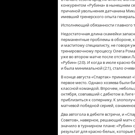
конкурентом «Рубина» в нынешнем се
причиной увольнения датчанина Микаэ
имевший тренерского опыта генераль
Исполняющий обязанности главного т
Недостаточная длина скамейки запасн
перманентные проблемы в обороне, х
и маститому специалисту, не говоря у
тренировочному процессу Олега Романц
уже во втором матче после отставки 
«Рубин» (2:0). И когда в июле красно
и была минимальной (2:1), стало очев
В конце августа «Спартак» принимал 
первое место. Однако хозяева были би
классной командой. Впрочем, неболь
октября, совпавший с дебютом в Лиг
приблизиться к сопернику. К злополу
матчевой победной серией, ознамено
Два автогола в дебюте встречи, и «Сп
Советов», наверное, решающий матч с
значило в турнирном плане: «Рубин» 
результат для красно-белых, которые