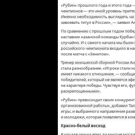
«Рубин» прошлого года и этого года —
чемпионов — это иной уровень притяз
Именно необходимость выглядеть на 
завоевать титул в России», — заявил
По сравнению с прошлым годом победа
наставник казанской команды Курбан 
случайно. И с самого начала мы были 
российского чемпионата входило в на
после матча с «Зенитом».
Тренер юношеской сборной России Анд
стала разнообразнее. «Игроки стали на
имеет никакого отношения, — сообщи
победителей, который не является эф
на характере победы. Чувствуя его, ф
раскрепощенными».
«Рубин» превосходит своих конкурент
организованной работы», добавил Тала
игры, и выбранного направления разви
и молодежи, которая появляется в ком
Красно-белый восход
В начале сезона вряд ли многие могл