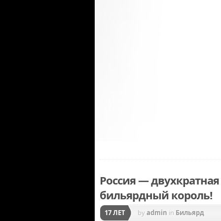
Россия — двухкратная
бильярдный король!
17 ЛЕТ
by
admin
in
Бильярд