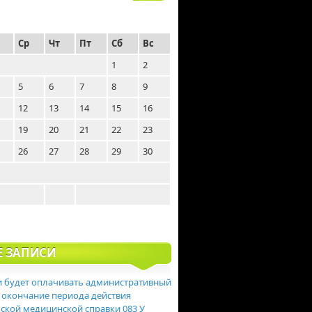
Ср
Чт
Пт
Сб
Вс
1
2
5
6
7
8
9
12
13
14
15
16
19
20
21
22
23
26
27
28
29
30
Е ЗАПИСИ
 будет оплачивать административный
 окончание периода действия
ской медицинской справки 083 У