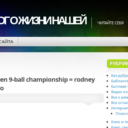
ОГ О ЖИЗНИ НАШЕЙ
ЧИТАЙТЕ СЕБЯ
 САЙТА
РУБРИ
Без рубр
open 9-ball championship = rodney
Библиот
co
Бытовая 
Видео к
Все о ре
Все оста
Интерне
Поиск
Кино и т
Кино, се