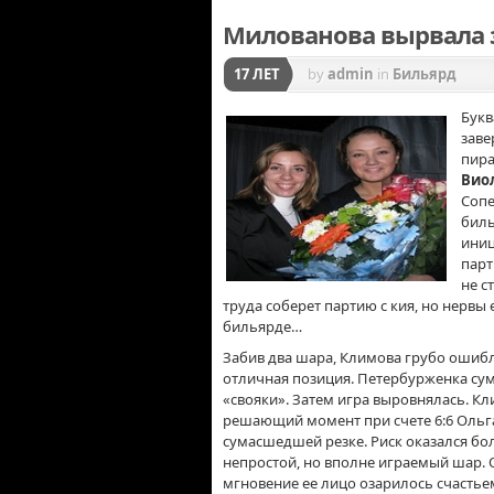
Милованова вырвала 
17 ЛЕТ
by
admin
in
Бильярд
Букв
заве
пира
Вио
Сопе
биль
иниц
парт
не с
труда соберет партию с кия, но нервы 
бильярде…
Забив два шара, Климова грубо ошибл
отличная позиция. Петербурженка сум
«свояки». Затем игра выровнялась. Кл
решающий момент при счете 6:6 Ольг
сумасшедшей резке. Риск оказался бол
непростой, но вполне играемый шар.
мгновение ее лицо озарилось счастье