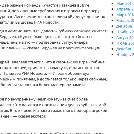
Май 2014
 две разные команды. Участие казанцев в Лиге
Апрель 2
аний, повышенные требования к игрокам и тренеру.
Март 201
уровне Лиги чемпионов позволила «Рубину» досрочно
Январь 2
 Анатолий Бышовец РИА Новости.
Декабрь 
 в чемпионате-2009 далась «Рубину» сложнее, считает
Ноябрь 2
Бердыев. «Нужно было доказать, что это было не
Август 20
нацелены на это — подтвердить статус лидера
Июль 20
ши планы», — сказал Бердыев на пресс-конференции
Декабрь 
Ноябрь 2
рей Талалаев отметил, что в сезоне-2009 игра «Рубина»
 год класснее, причем к возрасту футболистов это не
л Талалаев РИА Новости. — Игроки обрели дух
емерным понятием, а достигается только через сложные,
утболисты становятся более мастеровитыми и
ов по внутреннему чемпионату «за счет более
лаев. «Это касается и организации дел в клубе, и самой
тия. В том числе и в части грамотного подбора игроков
анде», — сказал эксперт.
и предположить, что именно «Спартак» будет главным