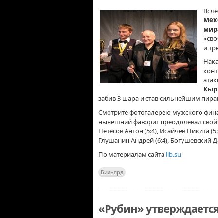
Всле
Мех
мира
«сво
и тр
Нака
конт
атак
Кыр
забив 3 шара и став сильнейшим пира
Смотрите фотогалерею мужского фина
нынешний фаворит преодолевал свой 
Нетесов Антон (5:4), Исайчев Никита (5:
Глушанин Андрей (6:4), Богушевский Да
По материалам сайта
llb.su
Бильярд
«Рубин» утверждается