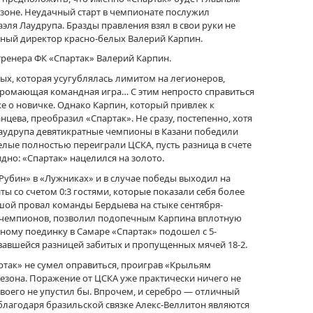
зоне. Неудачный старт в чемпионате послужил
ля Лаудрупа. Бразды правления взял в свои руки не
ный директор красно-белых Валерий Карпин.
ренера ФК «Спартак» Валерий Карпин.
ых, которая усугублялась лимитом на легионеров,
ромающая командная игра… С этим непросто справиться
же о новичке. Однако Карпин, который привлек к
ева, преобразил «Спартак». Не сразу, постепенно, хотя
Лаудрупа девятикратные чемпионы в Казани победили
-белые полностью переиграли ЦСКА, пусть разница в счете
идно: «Спартак» нацелился на золото.
«Рубин» в «Лужниках» и в случае победы выходил на
ты со счетом 0:3 гостями, которые показали себя более
шой провал команды Бердыева на стыке сентября-
е чемпионов, позволил подопечным Карпина вплотную
чному поединку в Самаре «Спартак» подошел с 5-
вавшейся разницей забитых и пропущенных мячей 18-2.
артак» не сумел оправиться, проиграв «Крыльям
езона. Поражение от ЦСКА уже практически ничего не
своего не упустил бы. Впрочем, и серебро — отличный
 благодаря бразильской связке Алекс-Веллитон являются