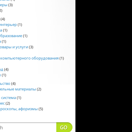
еры
(3)
2)
(4)
интерьер
(1)
а
(1)
образование
(1)
а
(1)
овары и услуги
(3)
 компьютерного оборудования
(1)
рд
(4)
л
(1)
ьство
(4)
тельные материалы
(2)
 система
(1)
нес
(2)
ороскопы, афоризмы
(5)