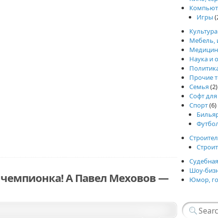
Компьют
Игры
(
Культура
Мебель, 
Медицин
Наука и 
Политик
Прочие т
Семья
(2)
Софт для
Спорт
(6)
Билья
Футбо
Строител
Строи
Судебная
Шоу-биз
 чемпионка! А Павел Меховов —
Юмор, г