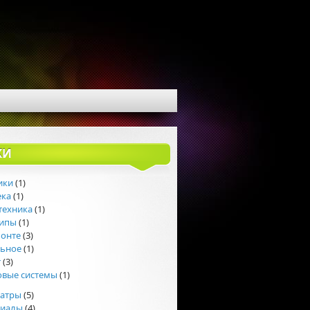
КИ
ики
(1)
ека
(1)
техника
(1)
липы
(1)
монте
(3)
льное
(1)
т
(3)
овые системы
(1)
еатры
(5)
риалы
(4)