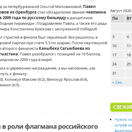
д за петербурженкой Ольгой Миловановой,
Павел
Август 2026
овов из Оренбурга
cтал обладателем звания
чемпиона
 2009 года по русскому бильярду
в дисциплине
Пн
Вт
бодная пирамида». Поздравляем Павла, а также его деда
енера Константина Крюкова с заслуженной победой!
3
4
л страстей в финале был серьёзный. Все решилось в
ровой партии при счете 5-5 по шарам. После неуспешной
10
11
и второго финалиста
Каныбека Сагынбаева из
гызстана
, Павел разобрался с позицией на 10 баллов,
17
18
мидчиком 2009 года в мире!
24
25
ла и церемонии награждения, а мы напомним, как
31
путь к финалу:
3), Колижух Максим (6:2), Винокур Ярослав (6:4),
« Сен
ниил (6:5).
СВЕЖИ
Нужно ли
 в роли флагмана российского
штраф за
водитель