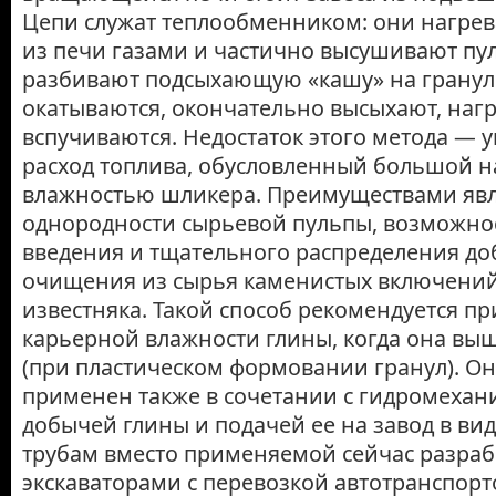
Цепи служат теплообменником: они нагре
из печи газами и частично высушивают пул
разбивают подсыхающую «кашу» на гранул
окатываются, окончательно высыхают, наг
вспучиваются. Недостаток этого метода —
расход топлива, обусловленный большой 
влажностью шликера. Преимуществами яв
однородности сырьевой пульпы, возможнос
введения и тщательного распределения доб
очищения из сырья каменистых включений
известняка. Такой способ рекомендуется п
карьерной влажности глины, когда она в
(при пластическом формовании гранул). О
применен также в сочетании с гидромеха
добычей глины и подачей ее на завод в ви
трубам вместо применяемой сейчас разраб
экскаваторами с перевозкой автотранспорт