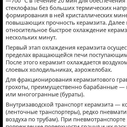
—700 °С в течение 20 мин для обеспечения
стеклофазы без больших термических на­пр
формирования в ней кристаллических мин
повышающих прочность керамзита. Далее
относительное быстрое охлаждение керамз
нескольких минут.
Первый этап охлаждения керамзита осущес
пределах вращающейся печи поступающим 
После этого керамзит охлаждается воздухо
слоевых холодильниках, аэрожелобах.
Для фракционирования керамзитового гр
грохоты, преимущественно барабанные —
или многогранные (бураты).
Внутризаводской транспорт керамзита — 
(ленточные транспортеры), редко пневмати
воздуха по трубам). При пневмотранспорт
повреждение поверхности гранул и их рас