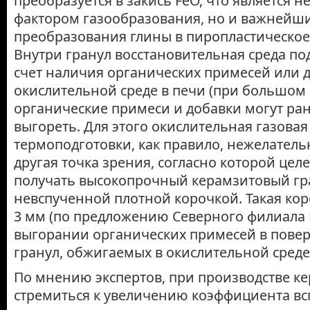
преобразуется в закись FeO, что является н
фактором газообразования, но и важнейш
преобразования глины в пиропластическое
Внутри гранул восстановительная среда по
счет наличия органических примесей или д
окислительной среде в печи (при большом 
органические примеси и добавки могут р
выгореть. Для этого окислительная газовая
термоподготовки, как правило, нежелательн
другая точка зрения, согласно которой цел
получать высокопрочный керамзитовый гр
невспученной плотной корочкой. Такая ко
3 мм (по предложению Северного филиала
выгорании органических примесей в повер
гранул, обжигаемых в окислительной среде
По мнению экспертов, при производстве к
стремиться к увеличению коэффициента вс