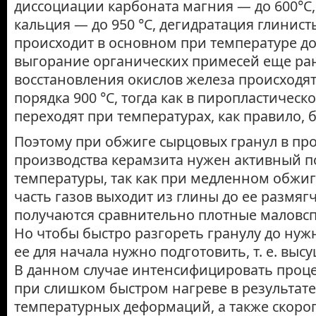
диссоциации карбоната магния — до 600°С,
кальция — до 950 °С, дегидратация глинис
происходит в основном при температуре до 
выгорание органических примесей еще ран
восстановления окислов железа происходят
по­рядка 900 °С, тогда как в пиропластичес
переходят при температурах, как правило, б
Поэтому при обжиге сырцовых гранул в пр
производства керамзита нужен активный 
температуры, так как при медленном обжи
часть газов выходит из глины до ее размяг
получаются сравнительно плотные маловс
Но чтобы быстро разгореть гранулу до нуж
ее для начала нужно подготовить, т. е. выс
В данном случае интенсифицировать процес
при слишком быстром нагреве в резуль­тат
температурных деформаций, а также скоро