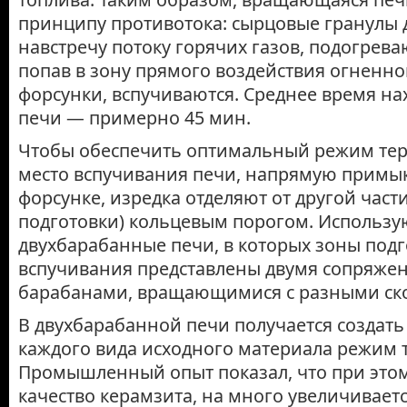
принципу противотока: сырцовые гранулы 
навстречу потоку горячих газов, подогрева
попав в зону прямого воздействия огненно
форсунки, вспучиваются. Среднее время на
печи — примерно 45 мин.
Чтобы обеспечить оптимальный режим те
место вспучивания печи, напрямую прим
форсунке, изредка отделяют от другой част
подготовки) кольцевым порогом. Использу
двухбарабанные печи, в которых зоны подг
вспучивания представлены двумя сопряж
барабанами, вращающимися с разными ск
В двухбарабанной печи получается создать
каждого вида исходного материала режим 
Промыш­ленный опыт показал, что при это
качество керамзита, на много увеличивается