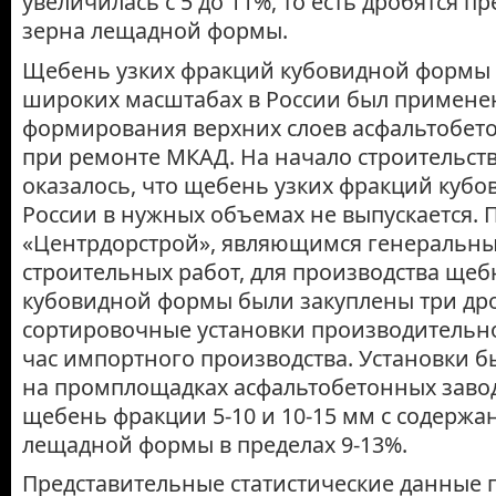
увеличилась с 5 до 11%, то есть дробятся 
зерна лещадной формы.
Щебень узких фракций кубовидной формы 
широких масштабах в России был примене
формирования верхних слоев асфальтобет
при ремонте МКАД. На начало строительства
оказалось, что щебень узких фракций куб
России в нужных объемах не выпускается. 
«Центрдорстрой», являющимся генеральн
строительных работ, для производства щеб
кубовидной формы были закуплены три др
сортировочные установки производительно
час импортного производства. Установки 
на промплощадках асфальтобетонных заво
щебень фракции 5-10 и 10-15 мм с содержа
лещадной формы в пределах 9-13%.
Представительные статистические данные п