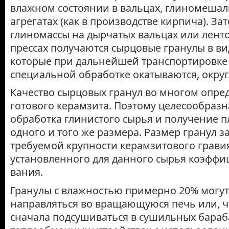
влажном состоянии в вальцах, глиномешалк
агрегатах (как в производстве кирпича). За
глиномассы на дырчатых вальцах или лен
прессах получаются сырцовые гранулы в в
которые при даль­нейшей транспортировке
специальной обработке окатываются, округ
Качество сырцовых гранул во многом опреде
готового керамзита. Поэтому целесообраз
обработка глинистого сырья и получение п
одного и того же размера. Размер гранул за
требуемой крупности керамзитового грави
установленного для данного сырья коэффи
вания.
Гранулы с влажностью примерно 20% могут
направляться во вращающуюся печь или, ч
сначала подсушиваться в сушильных бараба