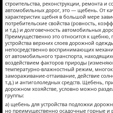
строительства, реконструкции, ремонта и 
автомобильных дорог, это — щебень. От к
характеристик щебня в большой мере зави
потребительские свойства (ровность, коэф
и т.д.) и долговечность автомобильных доро
Преимущественно это относится к щебню,
устройства верхних слоев дорожной одежд
непосредственно воспринимающих механи
от автомобильного транспорта, находящих
воздействием факторов природы (изменя
температурно-влажностный режим, многок
замораживание-оттаивание, действие сол
т.д.) и антигололедных средств. Щебень, п
дорожном хозяйстве, условно можно разде
группы:
а) щебень для устройства подложки дорож
но преимущественно осадочные горные и 