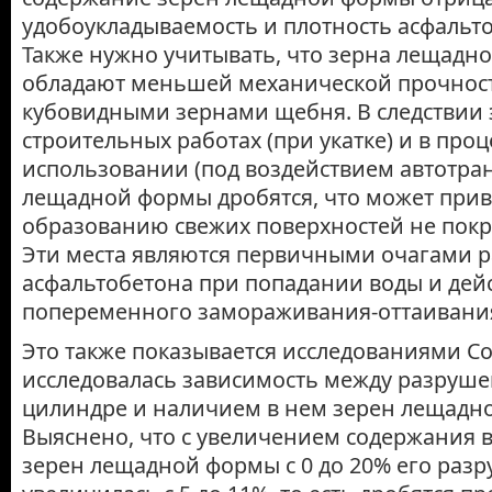
удобоукладываемость и плотность асфальт
Также нужно учитывать, что зерна лещадн
обладают меньшей механической прочност
кубовидными зернами щебня. В следствии 
строительных работах (при укатке) и в проц
использовании (под воздействием автотра
лещадной формы дробятся, что может прив
образованию свежих поверхностей не пок
Эти места являются первичными очагами 
асфальтобетона при попадании воды и дей
попеременного замораживания-оттаивани
Это также показывается исследованиями С
исследовалась зависимость между разруш
цилиндре и наличием в нем зерен лещадн
Выяснено, что с увеличением содержания в
зерен лещадной формы с 0 до 20% его раз