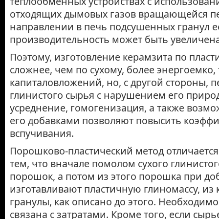
теплообменных устройствах с использован
отходящих дымовых газов вращающейся п
направлении в печь подсушенных гранул е
производительность может быть увеличена
Поэтому, изготовление керамзита по пласт
сложнее, чем по сухому, более энергоемко,
капиталовложений, но, с другой стороны, 
глинистого сырья с нарушением его природ
усреднение, гомогенизация, а так­же возм
его добавками позволяют повысить коэфф
вспучивания.
Порошково-пластический метод отличается 
тем, что вначале помолом сухого глинисто
порошок, а потом из этого по­рошка при д
изготавливают пластичную глиномассу, из
гранулы, как описано до этого. Необходим
связана с затрата­ми. Кроме того, если сыр