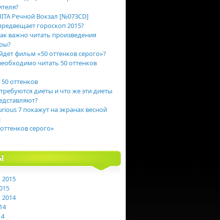
ителя?
ITA Речной Вокзал [№073CD]
предвещает гороскоп 2015?
ак важно читать произведения
ры?
йдет фильм «50 оттенков серого»?
еобходимо читать 50 оттенков
 50 оттенков
 требуются диеты и что же эти диеты
едставляют?
urious 7 покажут на экранах весной
а
 оттенков серого»
Ы
 2015
015
 2014
14
14