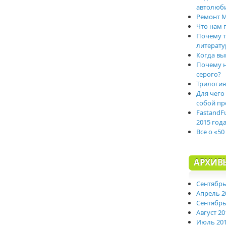
автолюб
Ремонт M
Что нам 
Почему т
литерату
Когда вы
Почему н
серого?
Трилогия
Для чего
собой пр
FastandF
2015 год
Все о «50
АРХИВ
Сентябрь
Апрель 2
Сентябрь
Август 20
Июль 20