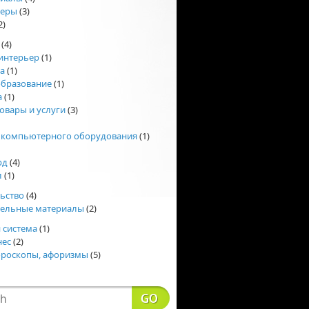
еры
(3)
2)
(4)
интерьер
(1)
а
(1)
образование
(1)
а
(1)
овары и услуги
(3)
 компьютерного оборудования
(1)
рд
(4)
л
(1)
ьство
(4)
тельные материалы
(2)
 система
(1)
нес
(2)
ороскопы, афоризмы
(5)