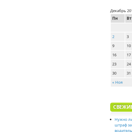
Декабрь 20
Пн
Вт
2
3
9
10
16
17
23
24
30
31
« Ноя
СВЕЖИ
Нужно ли
штраф за
водитель