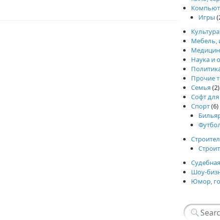
Компьют
Игры
(
Культура
Мебель, 
Медицин
Наука и 
Политик
Прочие т
Семья
(2)
Софт для
Спорт
(6)
Билья
Футбо
Строител
Строи
Судебная
Шоу-биз
Юмор, г