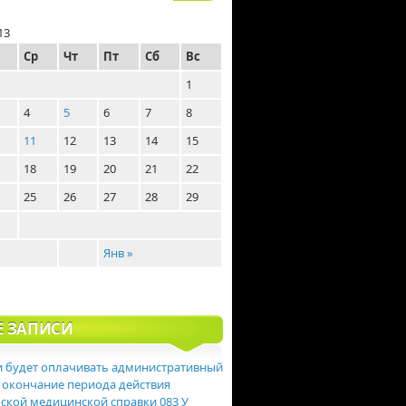
13
Ср
Чт
Пт
Сб
Вс
1
4
5
6
7
8
11
12
13
14
15
18
19
20
21
22
25
26
27
28
29
Янв »
Е ЗАПИСИ
 будет оплачивать административный
 окончание периода действия
ской медицинской справки 083 У