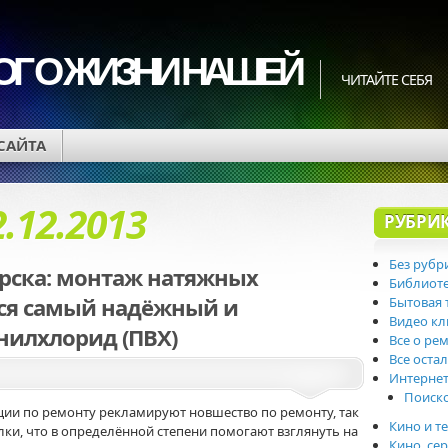
ОГ О ЖИЗНИ НАШЕЙ
ЧИТАЙТЕ СЕБЯ
 САЙТА
2.12.2013
РУБРИ
Без рубр
рска: монтаж натяжных
Библиот
тся самый надёжный и
Бытовая 
Видео к
илхлорид (ПВХ)
Все о ре
Все оста
Интерне
Поиск
ции по ремонту рекламируют новшество по ремонту, так
Кино и т
ки, что в определённой степени помогают взглянуть на
Кино, се