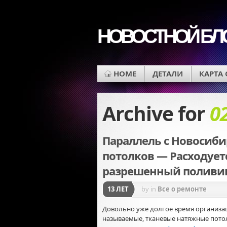
НОВОСТНОЙ БЛ
HOME
ДЕТАЛИ
КАРТА
Archive for
0
Параллель с Новосиби
потолков — Расходуе
разрешенный поливин
13 ЛЕТ
by
in
Все о ремонте
Довольно уже долгое время организа
называемые, тканевые натяжные потол