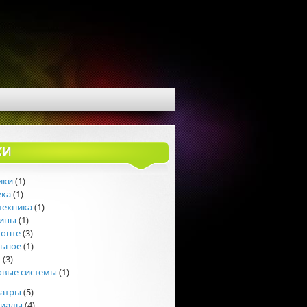
КИ
ики
(1)
ека
(1)
техника
(1)
липы
(1)
монте
(3)
льное
(1)
т
(3)
овые системы
(1)
еатры
(5)
риалы
(4)