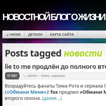
НОВОСТНОЙ БЛОГ О ЖИЗНИ
HOME
ДЕТАЛИ
КАРТА САЙТА
Posts tagged
новости
lie to me продлён до полного вт
17 ЛЕТ
by
admin
in
Кино, сериалы
Возрадуйтесь фанаты Тима Рота и сериала
(«Обмани Меня»)
!
fox
продлил
«Обмани 
второго сезона.
(далее…)