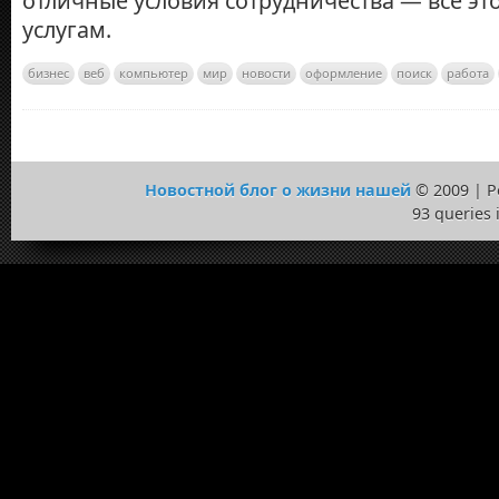
отличные условия сотрудничества — все эт
услугам.
бизнес
веб
компьютер
мир
новости
оформление
поиск
работа
Новостной блог о жизни нашей
© 2009 | 
93 queries 