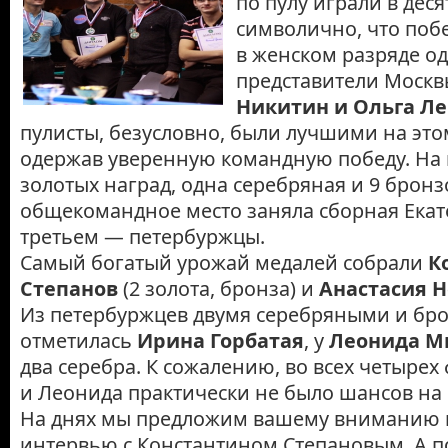
по пулу играли в деся
символично, что побе
в женском разряде о
представители Моск
Никитин и Ольга Л
пулисты, безусловно, были лучшими на это
одержав уверенную командную победу. На и
золотых наград, одна серебряная и 9 бронз
общекомандное место заняла сборная Екат
третьем — петербуржцы.
Самый богатый урожай медалей собрали
К
Степанов
(2 золота, бронза) и
Анастасия 
Из петербуржцев двумя серебряными и бр
отметилась
Ирина Горбатая
, у
Леонида М
два серебра. К сожалению, во всех четырех
и Леонида практически не было шансов на 
На днях мы предложим вашему вниманию
интервью с Константином Степановым. А п