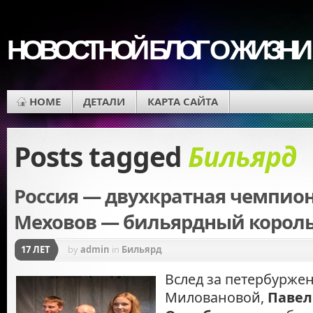
НОВОСТНОЙ БЛОГ О ЖИЗНИ
HOME
ДЕТАЛИ
КАРТА САЙТА
Posts tagged
Бильярд
Россия — двухкратная чемпион
Меховов — бильярдный король
17 ЛЕТ
by
admin
in
Бильярд
Вслед за петербурже
Миловановой,
Павел