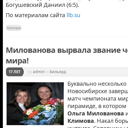
Богушевский Даниил (6:5).
По материалам сайта
llb.su
Бильярд
Милованова вырвала звание 
мира!
17 ЛЕТ
by
admin
in
Бильярд
Буквально несколько 
Новосибирске завер
матч чемпионата мир
пирамиде, в котором
Ольга Милованова
Климова
. Накал бор