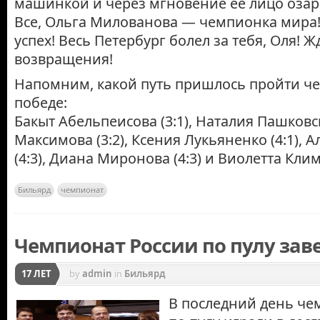
машинкой и через мгновение ее лицо озар
Все, Ольга Милованова — чемпионка мира
успех! Весь Петербург болел за тебя, Оля! 
возвращения!
Напомним, какой путь пришлось пройти че
победе:
Бакыт Абельпеисова (3:1), Наталия Пашковск
Максимова (3:2), Ксения Лукьяненко (4:1), 
(4:3), Диана Миронова (4:3) и Виолетта Климо
Бильярд
чемпионат
Чемпионат России по пулу за
17 ЛЕТ
by
admin
in
Бильярд
В последний день че