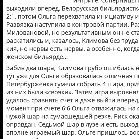
интриге. Соперницы
выходили вперед. Белорусская бильярдистка
2:1, потом Ольга перехватила инициативу 
Развязка наступила в контровой партии. Ра
Миловановой, но результативным он не ст
раскатились и, казалось, Климова без труда
кия, но нервы есть нервы, а особенно, когд
женском бильярде…
Забив два шара, Климова грубо ошиблась 
тут уже для Ольги образовалась отличная п
Петербурженка сумела собрать 4 шара, пр
из них были «свояки». Затем игра выровня
удалось сравнять счет и даже выйти впере
момент при счете 6:6 Ольга отважилась н
чужой шар на сумасшедшей резке. Риск ока
оправдан. Седьмой шар в лузе и есть выход!
вполне играемый шар. Ольге пришлось во