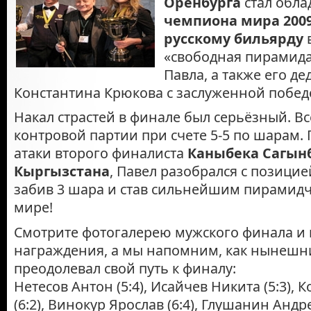
Оренбурга
cтал обла
чемпиона мира 2009
русскому бильярду
«свободная пирамида
Павла, а также его де
Константина Крюкова с заслуженной побед
Накал страстей в финале был серьёзный. В
контровой партии при счете 5-5 по шарам.
атаки второго финалиста
Каныбека Сагын
Кыргызстана
, Павел разобрался с позицие
забив 3 шара и став сильнейшим пирамидч
мире!
Смотрите фотогалерею мужского финала и
награждения, а мы напомним, как нынешн
преодолевал свой путь к финалу:
Нетесов Антон (5:4), Исайчев Никита (5:3),
(6:2), Винокур Ярослав (6:4), Глушанин Андре