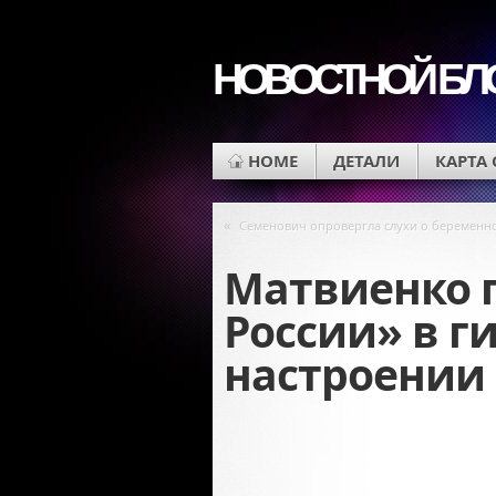
НОВОСТНОЙ БЛ
HOME
ДЕТАЛИ
КАРТА
«
Семенович опровергла слухи о беременн
Матвиенко 
России» в г
настроении