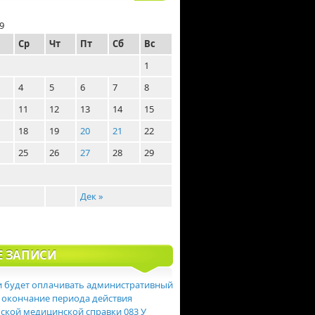
9
Ср
Чт
Пт
Сб
Вс
1
4
5
6
7
8
11
12
13
14
15
18
19
20
21
22
25
26
27
28
29
Дек »
Е ЗАПИСИ
 будет оплачивать административный
 окончание периода действия
ской медицинской справки 083 У