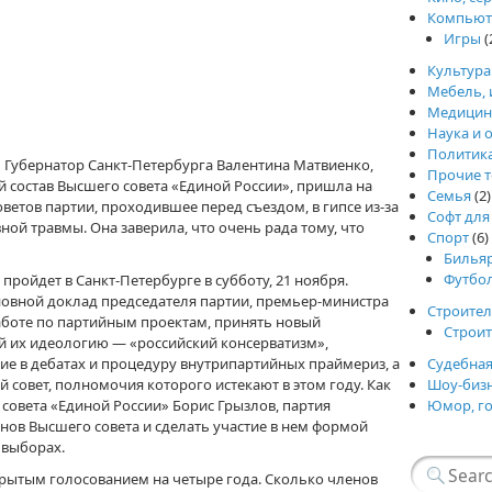
Компьют
Игры
(
Культура
Мебель, 
Медицин
Наука и 
Политик
.
Губернатор Санкт-Петербурга Валентина Матвиенко,
Прочие т
ый состав Высшего совета «Единой России», пришла на
Семья
(2)
ветов партии, проходившее перед съездом, в гипсе из-за
Софт для
ной травмы. Она заверила, что очень рада тому, что
Спорт
(6)
Билья
Футбо
ройдет в Санкт-Петербурге в субботу, 21 ноября.
новной доклад председателя партии, премьер-министра
Строител
аботе по партийным проектам, принять новый
Строи
 их идеологию — «российский консерватизм»,
тие в дебатах и процедуру внутрипартийных праймериз, а
Судебная
 совет, полномочия которого истекают в этом году. Как
Шоу-биз
совета «Единой России» Борис Грызлов, партия
Юмор, г
ов Высшего совета и сделать участие в нем формой
 выборах.
крытым голосованием на четыре года. Сколько членов