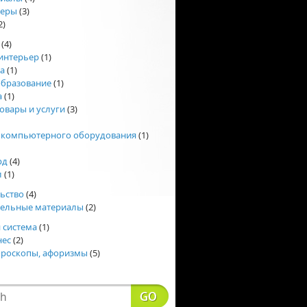
еры
(3)
2)
(4)
интерьер
(1)
а
(1)
образование
(1)
а
(1)
овары и услуги
(3)
 компьютерного оборудования
(1)
рд
(4)
л
(1)
ьство
(4)
тельные материалы
(2)
 система
(1)
нес
(2)
ороскопы, афоризмы
(5)