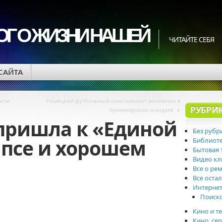
ОГ О ЖИЗНИ НАШЕЙ
ЧИТАЙТЕ СЕБЯ
 САЙТА
ости
Немецкий футбольный союз накажет виновных в
РУБРИ
»
букмекерском скандале
пришла к «Единой
Без рубр
ипсе и хорошем
Библиот
Бытовая 
Видео к
Все о ре
Все оста
Интерне
Поиск
Кино и т
Кино, се