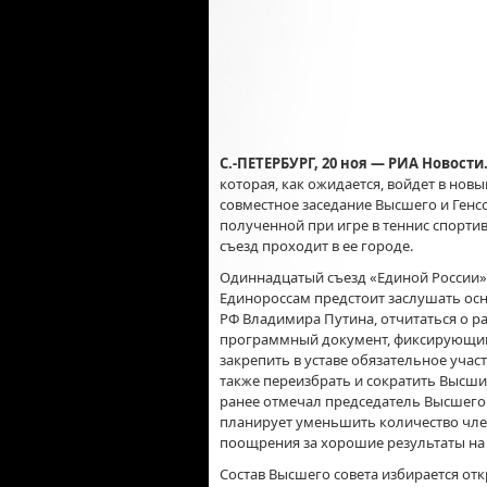
С.-ПЕТЕРБУРГ, 20 ноя — РИА Новости
которая, как ожидается, войдет в нов
совместное заседание Высшего и Генсо
полученной при игре в теннис спортив
съезд проходит в ее городе.
Одиннадцатый съезд «Единой России» п
Единороссам предстоит заслушать ос
РФ Владимира Путина, отчитаться о р
программный документ, фиксирующий
закрепить в уставе обязательное учас
также переизбрать и сократить Высший
ранее отмечал председатель Высшего 
планирует уменьшить количество член
поощрения за хорошие результаты на
Состав Высшего совета избирается от