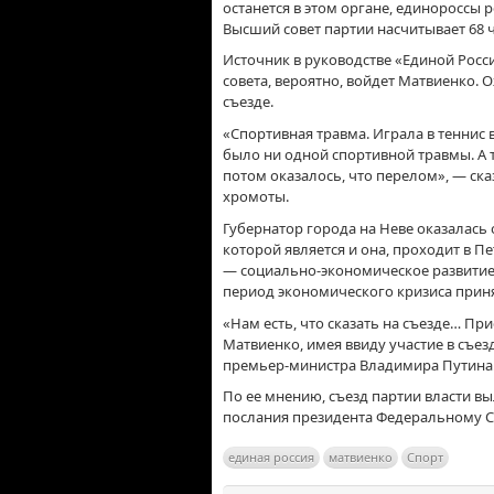
останется в этом органе, единороссы 
Высший совет партии насчитывает 68 
Источник в руководстве «Единой Росс
совета, вероятно, войдет Матвиенко. 
съезде.
«Спортивная травма. Играла в теннис в
было ни одной спортивной травмы. А т
потом оказалось, что перелом», — ска
хромоты.
Губернатор города на Неве оказалась 
которой является и она, проходит в П
— социально-экономическое развитие с
период экономического кризиса прин
«Нам есть, что сказать на съезде… При
Матвиенко, имея ввиду участие в съе
премьер-министра Владимира Путина
По ее мнению, съезд партии власти в
послания президента Федеральному 
единая россия
матвиенко
Спорт