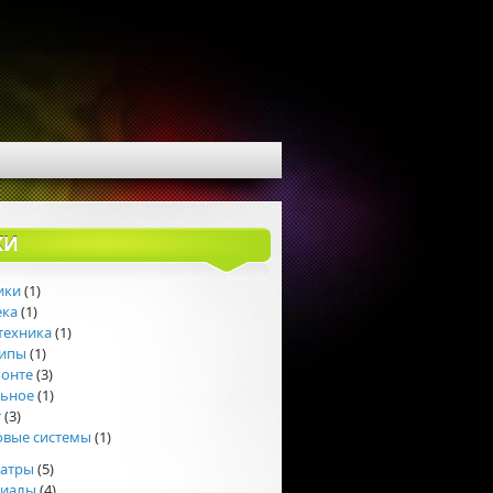
КИ
ики
(1)
ека
(1)
техника
(1)
липы
(1)
монте
(3)
льное
(1)
т
(3)
овые системы
(1)
еатры
(5)
риалы
(4)