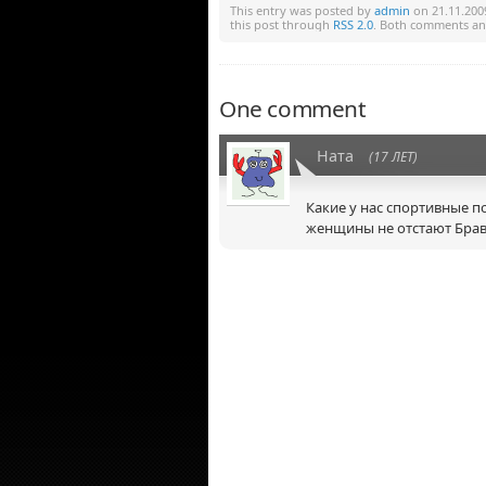
This entry was posted by
admin
on 21.11.2009
this post through
RSS 2.0
. Both comments and
One comment
Ната
(17 ЛЕТ)
Какие у нас спортивные п
женщины не отстают Брав