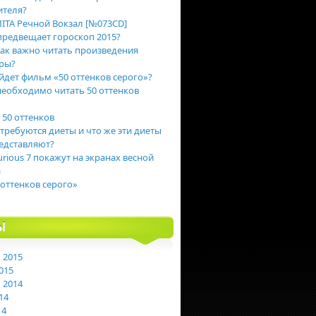
ителя?
ITA Речной Вокзал [№073CD]
предвещает гороскоп 2015?
ак важно читать произведения
ры?
йдет фильм «50 оттенков серого»?
еобходимо читать 50 оттенков
 50 оттенков
 требуются диеты и что же эти диеты
едставляют?
urious 7 покажут на экранах весной
а
 оттенков серого»
Ы
 2015
015
 2014
14
14