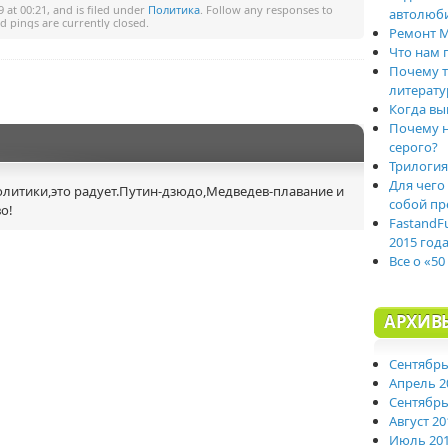
 at 00:21, and is filed under
Политика
. Follow any responses to
автолюб
 pings are currently closed.
Ремонт M
Что нам 
Почему т
литерату
Когда вы
Почему н
серого?
Трилогия
Для чего
олитики,это радует.Путин-дзюдо,Медведев-плавание и
собой пр
о!
FastandF
2015 год
Все о «50
АРХИВ
Сентябрь
Апрель 2
Сентябрь
Август 20
Июль 20