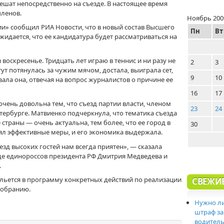
решат непосредственно на съезде. В настоящее время
членов.
Ноябрь 200
ии» сообщил РИА Новости, что в новый состав Высшего
Пн
Вт
Ожидается, что ее кандидатура будет рассматриваться на
 воскресенье. Тридцать лет играю в теннис и ни разу не
2
3
ут потянулась за чужим мячом, достала, выиграла сет,
9
10
зала она, отвечая на вопрос журналистов о причине ее
16
17
очень довольна тем, что съезд партии власти, членом
23
24
етербурге. Матвиенко подчеркнула, что тематика съезда
траны — очень актуальна, тем более, что ее город в
30
ял эффективные меры, и его экономика выдержала.
езд высоких гостей нам всегда приятен», — сказала
зде единороссов президента РФ Дмитрия Медведева и
.
ыльется в программу конкретных действий по реализации
СВЕЖИ
Собранию.
Нужно ли
штраф за
водитель