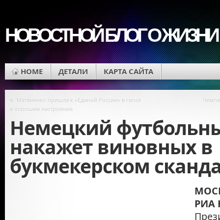
НОВОСТНОЙ БЛОГ О ЖИЗНИ
HOME
ДЕТАЛИ
КАРТА САЙТА
«
Матвиенко пришла к «Единой России» в гипсе
Чемпи
и хорошем настроении
Немецкий футбольн
накажет виновных в
букмекерском сканд
МОСК
РИА 
През