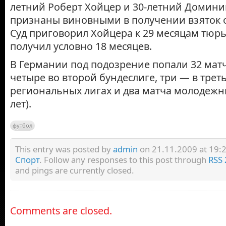
летний Роберт Хойцер и 30-летний Домини
признаны виновными в получении взяток о
Суд приговорил Хойцера к 29 месяцам тюр
получил условно 18 месяцев.
В Германии под подозрение попали 32 матч
четыре во второй бундеслиге, три — в треть
региональных лигах и два матча молодежны
лет).
футбол
This entry was posted by
admin
on 21.11.2009 at 19:20
Спорт
. Follow any responses to this post through
RSS 
and pings are currently closed.
Comments are closed.