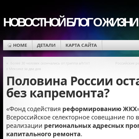
НОВОСТНОЙ БЛОГ О ЖИЗНИ
HOME
ДЕТАЛИ
КАРТА САЙТА
«
Более 30 человек скончались от гриппа a/h1n1
Российские р
в Мексике за два дня
Половина России ост
без капремонта?
«Фонд содействия
реформированию ЖКХ
Всероссийское селекторное совещание по 
реализации
региональных адресных пр
капитального ремонта
.