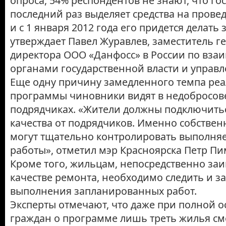
опроса, 54% респондентов не знают, что гос
последний раз выделяет средства на прове
и с 1 января 2012 года его придется делать з
утверждает Павел Журавлев, заместитель г
директора ООО «Данфосс» в России по вза
органами государственной власти и управл
Еще одну причину замедленного темпа ре
программы чиновники видят в недобросов
подрядчиках. «Жители должны подключитьс
качества от подрядчиков. Именно собственн
могут тщательно контролировать выполня
работы», отметил мэр Красноярска Петр П
Кроме того, жильцам, непосредственно за
качестве ремонта, необходимо следить и з
выполнения запланированных работ.
Эксперты отмечают, что даже при полной 
граждан о программе лишь треть жилья см