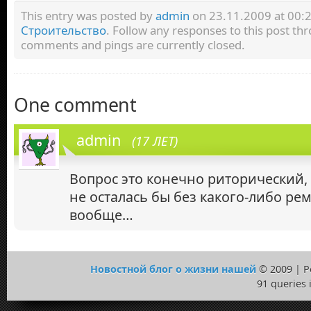
This entry was posted by
admin
on 23.11.2009 at 00:28
Строительство
. Follow any responses to this post t
comments and pings are currently closed.
One comment
admin
(17 ЛЕТ)
Вопрос это конечно риторический, 
не осталась бы без какого-либо рем
вообще…
Новостной блог о жизни нашей
© 2009 | 
91 queries 